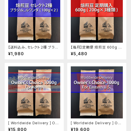
【送料込み、セレクト２種 ブラジ
【毎月】定期便 焙煎豆 600g (2
ル・ルワンダ】 焙煎豆 200g (10
00g ✕ 3種類)
¥1,980
¥5,480
0g ✕ 2種類)
[ Worldwide Delivery ] Ow
[ Worldwide Delivery ] Ow
ner's Choice 1000g, For K
ner's Choice 1000g, For Ea
¥15,800
¥19,600