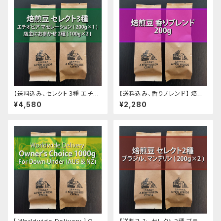
【送料込み、セレクト３種 エチオ
【送料込み、香りブレンド】 焙煎
ピア カーボニックマセレーショ
豆 200g (100g ✕2)
¥4,580
¥2,280
ン、おまかせ２種】焙煎豆 400g